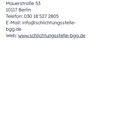
Mauerstraße 53
10117 Berlin
Telefon: 030 18 527 2805
E-Mail: info@schlichtungsstelle-
bgg.de
Web:
www.schlichtungsstelle-bgg.de
Öffnungszeiten​
Montag bis Freitag
08:30 - 18:00 Uhr​
Samstag
09:00 - 12:00 Uhr
Streb GmbH